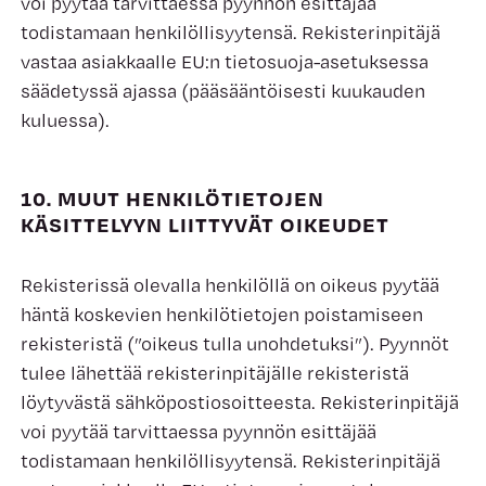
voi pyytää tarvittaessa pyynnön esittäjää
todistamaan henkilöllisyytensä. Rekisterinpitäjä
vastaa asiakkaalle EU:n tietosuoja-asetuksessa
säädetyssä ajassa (pääsääntöisesti kuukauden
kuluessa).
10. MUUT HENKILÖTIETOJEN
KÄSITTELYYN LIITTYVÄT OIKEUDET
Rekisterissä olevalla henkilöllä on oikeus pyytää
häntä koskevien henkilötietojen poistamiseen
rekisteristä (”oikeus tulla unohdetuksi”). Pyynnöt
tulee lähettää rekisterinpitäjälle rekisteristä
löytyvästä sähköpostiosoitteesta. Rekisterinpitäjä
voi pyytää tarvittaessa pyynnön esittäjää
todistamaan henkilöllisyytensä. Rekisterinpitäjä