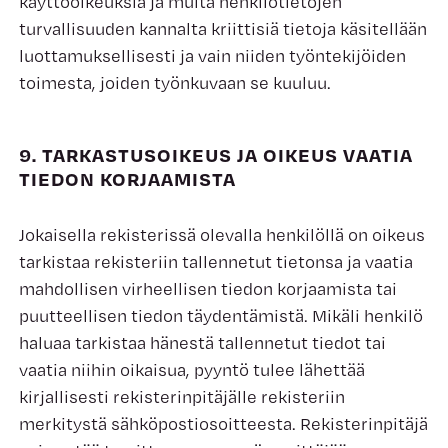
käyttöoikeuksia ja muita henkilötietojen
turvallisuuden kannalta kriittisiä tietoja käsitellään
luottamuksellisesti ja vain niiden työntekijöiden
toimesta, joiden työnkuvaan se kuuluu.
9. TARKASTUSOIKEUS JA OIKEUS VAATIA
TIEDON KORJAAMISTA
Jokaisella rekisterissä olevalla henkilöllä on oikeus
tarkistaa rekisteriin tallennetut tietonsa ja vaatia
mahdollisen virheellisen tiedon korjaamista tai
puutteellisen tiedon täydentämistä. Mikäli henkilö
haluaa tarkistaa hänestä tallennetut tiedot tai
vaatia niihin oikaisua, pyyntö tulee lähettää
kirjallisesti rekisterinpitäjälle rekisteriin
merkitystä sähköpostiosoitteesta. Rekisterinpitäjä