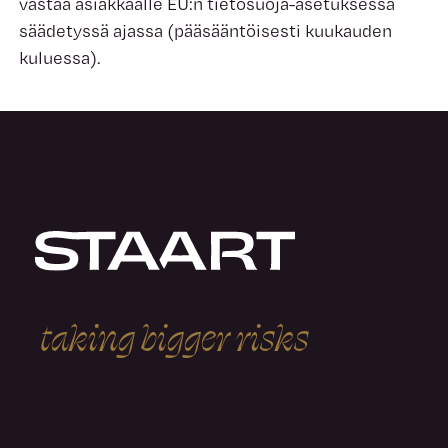
vastaa asiakkaalle EU:n tietosuoja-asetuksessa
säädetyssä ajassa (pääsääntöisesti kuukauden
kuluessa).
t
a
k
i
n
g
b
i
g
g
e
r
r
i
s
k
s