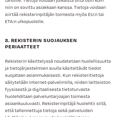
tahoille. Tietoja voidaan julkaista siltä osin kuin
niin on sovittu asiakkaan kanssa. Tietoja voidaan
siirtää rekisterinpitäjän toimesta myös EU:n tai
ETA:n ulkopuolelle.
8. REKISTERIN SUOJAUKSEN
PERIAATTEET
Rekisterin käsittelyssä noudatetaan huolellisuutta
ja tietojärjestelmien avulla käsiteltävät tiedot
suojataan asianmukaisesti. Kun rekisteritietoja
säilytetään Internet-palvelimilla, niiden laitteiston
fyysisestä ja digitaalisesta tietoturvasta
huolehditaan palveluntarjoajan toimesta
asiaankuuluvasti. Rekisterinpitäjä huolehtii siitä,
että tallennettuja tietoja sekä palveluiden