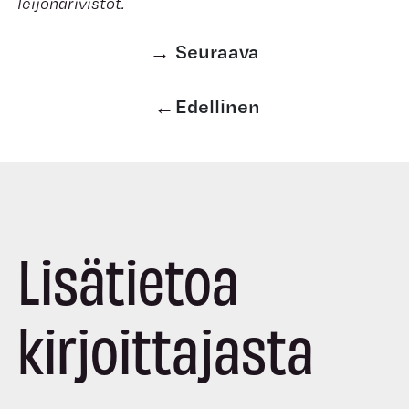
leijonarivistöt.
Seuraava
Edellinen
Lisätietoa
kirjoittajasta