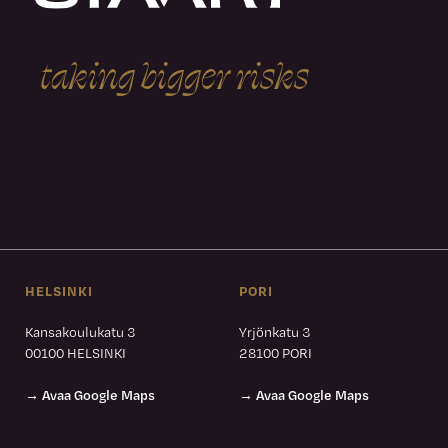
t
a
k
i
n
g
b
i
g
g
e
r
r
i
s
k
s
HELSINKI
PORI
Kansakoulukatu 3
Yrjönkatu 3
00100 HELSINKI
28100 PORI
→ Avaa Google Maps
→ Avaa Google Maps