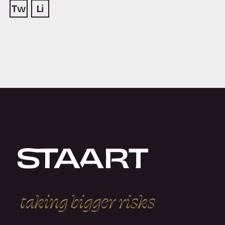
t
a
k
i
n
g
b
i
g
g
e
r
r
i
s
k
s