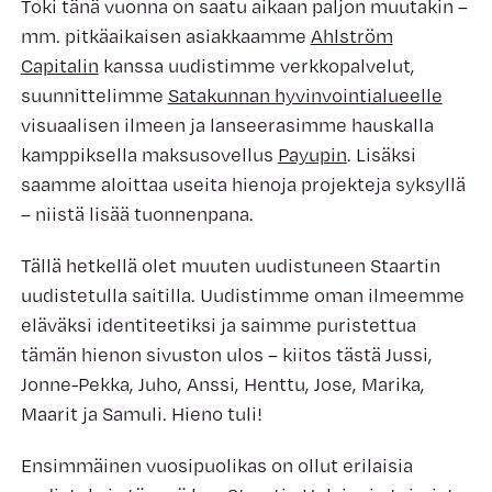
Toki tänä vuonna on saatu aikaan paljon muutakin –
mm. pitkäaikaisen asiakkaamme
Ahlström
Capitalin
kanssa uudistimme verkkopalvelut,
suunnittelimme
Satakunnan hyvinvointialueelle
visuaalisen ilmeen ja lanseerasimme hauskalla
kamppiksella maksusovellus
Payupin
. Lisäksi
saamme aloittaa useita hienoja projekteja syksyllä
– niistä lisää tuonnenpana.
Tällä hetkellä olet muuten uudistuneen Staartin
uudistetulla saitilla. Uudistimme oman ilmeemme
eläväksi identiteetiksi ja saimme puristettua
tämän hienon sivuston ulos – kiitos tästä Jussi,
Jonne-Pekka, Juho, Anssi, Henttu, Jose, Marika,
Maarit ja Samuli. Hieno tuli!
Ensimmäinen vuosipuolikas on ollut erilaisia