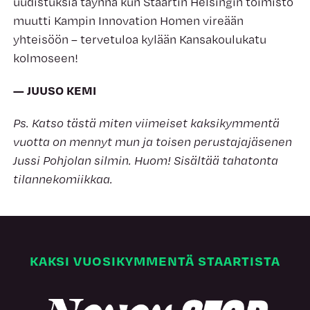
uudistuksia täynnä kun Staartin Helsingin toimisto
muutti Kampin Innovation Homen vireään
yhteisöön – tervetuloa kylään Kansakoulukatu
kolmoseen!
— JUUSO KEMI
Ps. Katso tästä miten viimeiset kaksikymmentä
vuotta on mennyt mun ja toisen perustajajäsenen
Jussi Pohjolan silmin. Huom! Sisältää tahatonta
tilannekomiikkaa.
KAKSI VUOSIKYMMENTÄ STAARTISTA