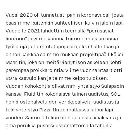
Vuosi 2020 oli tunnetusti pahin koronavuosi, josta
pääsimme kuitenkin suhteellisen kuivin jaloin läpi.
Vuodelle 2021 lähdettiin teemalla “perusasiat
kuntoon” ja viime vuonna toimme mukaan uusia
työkaluja ja toimintatapoja projektinhallintaan ja
ennen kaikkea saimme mukaan projektipäälliköksi
Maaritin, joka on meitä vienyt ison askeleen kohti
parempaa proikkarointia. Viime vuonna Staart otti
20 % kasvuloikan ja teimme kelpo tuloksen.
Vuoden kohokohtia olivat mm. yhteistyö
Sulapacin
kanssa,
Fluiditin
kokonaisvaltainen uudistus,
SOL
henkilöstöpalveluiden
verkkopalvelu-uudistus ja
toki yhteistyö Pizza Hutin matkassa jatkui läpi
vuoden. Saimme tukun hienoja uusia asiakkaita ja
oma porukka pusersi uskomattomalla tahdilla